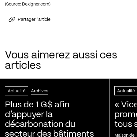
(Source:
Dexigner.com
)
Partager l'article
Vous aimerez aussi ces
articles
Actualité
Archives
Actualité
Plus de 1 G$ afin
« Vic
d’appuyer la
prom
décarbonation du
tous 
secteur des bâtiments
Maison de 