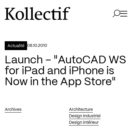
Aller à la page d'accueil
Logo Kollectif
Ouvri
Ouvrir 
08.10.2010
Actualité
Launch – "AutoCAD WS
for iPad and iPhone is
Now in the App Store"
Archives
Architecture
Design industriel
Design intérieur