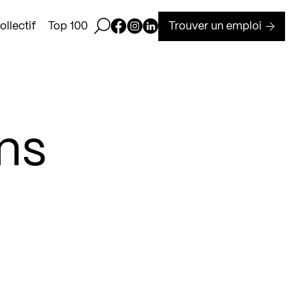
Ouvrir la barre de recherche
Page Facebook de Kollectif
Page Instagram de Kollectif
Page Linkedin de Kollectif
Trouver un emploi
llectif
Top 100
ns