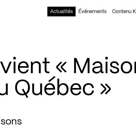
Actualités
Événements
Contenu Ko
ient « Maiso
u Québec »
isons