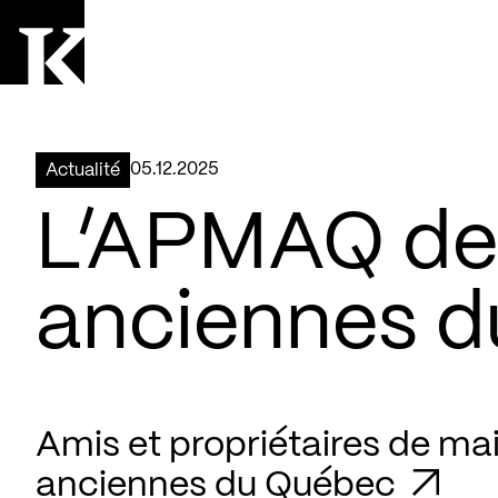
Aller à la page d'accueil
Logo Kollectif
05.12.2025
Actualité
L’APMAQ dev
anciennes d
Amis et propriétaires de ma
anciennes du Québec