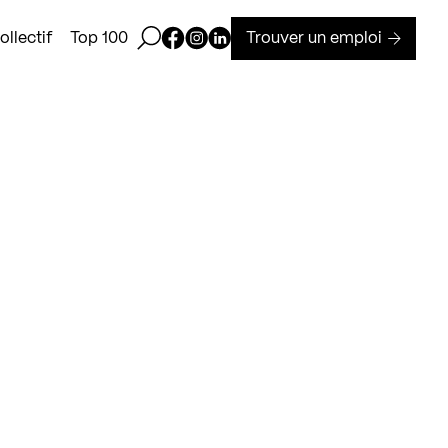
Ouvrir la barre de recherche
Page Facebook de Kollectif
Page Instagram de Kollectif
Page Linkedin de Kollectif
Trouver un emploi
llectif
Top 100