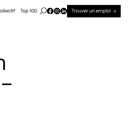
Ouvrir la barre de recherche
Page Facebook de Kollectif
Page Instagram de Kollectif
Page Linkedin de Kollectif
Trouver un emploi
llectif
Top 100
m
 –