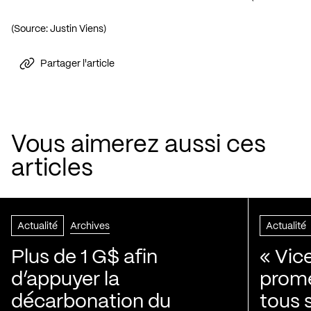
(Source: Justin Viens)
Partager l'article
Vous aimerez aussi ces
articles
Actualité
Archives
Actualité
Plus de 1 G$ afin
« Vic
d’appuyer la
prom
décarbonation du
tous 