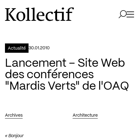
Aller à la page d'accueil
Logo Kollectif
Ouvri
Ouvrir 
30.01.2010
Actualité
Lancement – Site Web
des conférences
"Mardis Verts" de l'OAQ
Archives
Architecture
« Bonjour