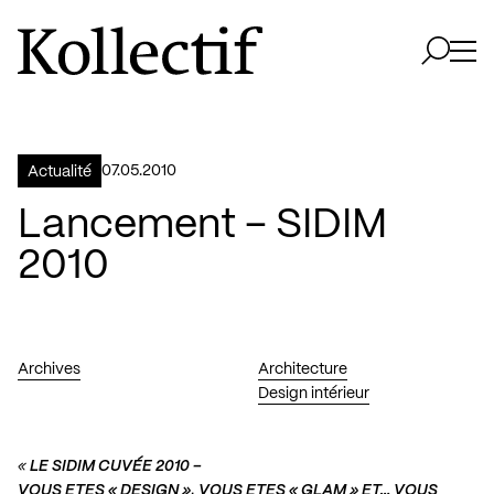
Aller à la page d'accueil
Logo Kollectif
Ouvri
Ouvrir 
07.05.2010
Actualité
Lancement – SIDIM
2010
Archives
Architecture
Design intérieur
«
LE SIDIM CUVÉE 2010 –
VOUS ETES « DESIGN », VOUS ETES « GLAM » ET… VOUS