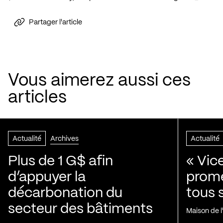
Partager l'article
Vous aimerez aussi ces
articles
Actualité
Archives
Actualité
Plus de 1 G$ afin
« Vic
d’appuyer la
prom
décarbonation du
tous 
secteur des bâtiments
Maison de 