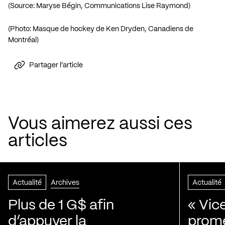
(Source: Maryse Bégin, Communications Lise Raymond)
(Photo: Masque de hockey de
Ken Dryden, Canadiens de
Montréal
)
Partager l'article
Vous aimerez aussi ces
articles
Actualité
Archives
Actualité
Plus de 1 G$ afin
« Vic
d’appuyer la
prom