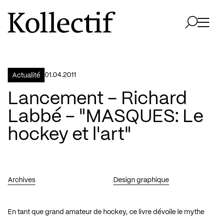
Aller à la page d'accueil
Logo Kollectif
Ouvri
Ouvrir 
01.04.2011
Actualité
Lancement – Richard
Labbé – "MASQUES: Le
hockey et l'art"
Archives
Design graphique
En tant que grand amateur de hockey, ce livre dévoile le mythe