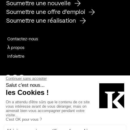
Soumettre une nouvelle
Soumettre une offre d'emploi
Soumettre une réalisation
Contactez-nous
À propos
Infolettre
Page Facebook de Kollectif
Page Instagram de Kollectif
Page Linkedin de Kollectif
Partenaires
Commanditaires
Fabelta_syst_BLAN
Bâtiment-Durable-Québec-1
Esquisses-1
IRAC-1
Contech-2
OC-2