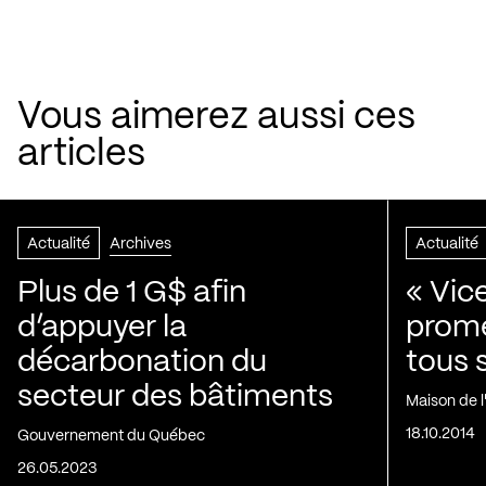
Vous aimerez aussi ces
articles
Actualité
Archives
Actualité
Plus de 1 G$ afin
« Vic
d’appuyer la
prom
décarbonation du
tous 
secteur des bâtiments
Maison de 
18.10.2014
Gouvernement du Québec
26.05.2023