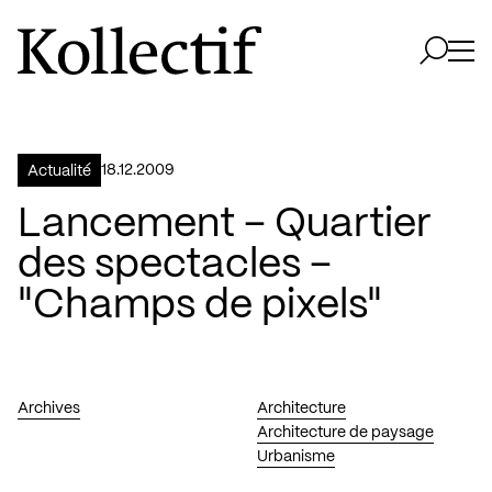
Aller à la page d'accueil
Logo Kollectif
Ouvri
Ouvrir 
18.12.2009
Actualité
Lancement – Quartier
des spectacles –
"Champs de pixels"
Archives
Architecture
Architecture de paysage
Urbanisme