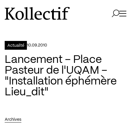
Aller à la page d'accueil
Logo Kollectif
Ouvri
Ouvrir 
10.09.2010
Actualité
Lancement – Place
Pasteur de l'UQAM –
"Installation éphémère
Lieu_dit"
Archives