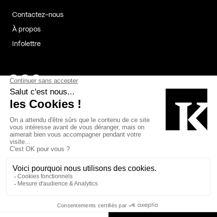
Contactez-nous
À propos
Infolettre
Page Facebook de Kollectif
Page Instagram de Kollectif
Page Linkedin de Kollectif
Partenaires
Commanditaires
Fabelta_syst_BLAN
Bâtiment-Durable-Québec-1
Esquisses-1
IRAC-1
Contech-2
OC-2
MP-1
v2com-1
©2026 Kollectif. Tous droits réservés.
Crédits
Légal
Cookies