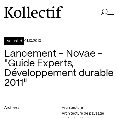
Aller à la page d'accueil
Logo Kollectif
Ouvri
Ouvrir 
01.10.2010
Actualité
Lancement – Novae –
"Guide Experts,
Développement durable
2011"
Archives
Architecture
Architecture de paysage