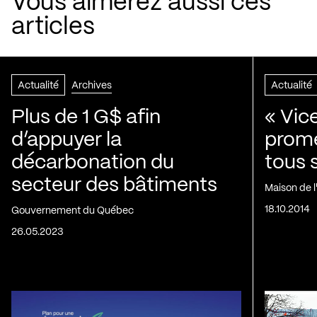
Vous aimerez aussi ces
articles
Actualité
Archives
Actualité
Plus de 1 G$ afin
« Vic
d’appuyer la
prom
décarbonation du
tous 
secteur des bâtiments
Maison de 
18.10.2014
Gouvernement du Québec
26.05.2023