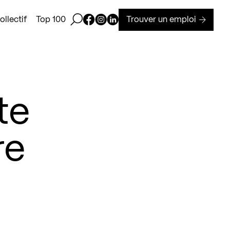
Ouvrir la barre de recherche
Page Facebook de Kollectif
Page Instagram de Kollectif
Page Linkedin de Kollectif
Trouver un emploi
llectif
Top 100
te
re