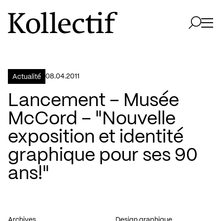
Aller à la page d'accueil
Logo Kollectif
Ouvri
Ouvrir 
08.04.2011
Actualité
Lancement – Musée
McCord – "Nouvelle
exposition et identité
graphique pour ses 90
ans!"
Archives
Design graphique