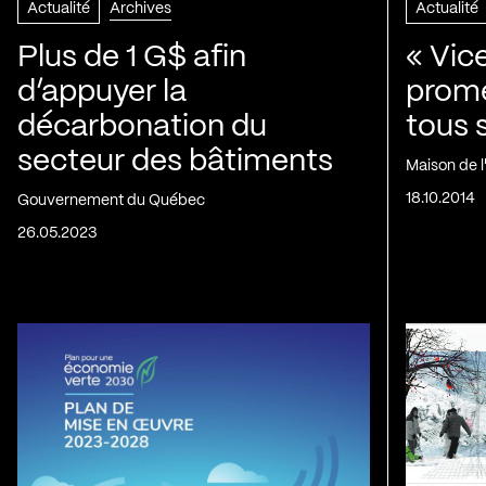
Actualité
Archives
Actualité
Plus de 1 G$ afin
« Vic
d’appuyer la
prom
décarbonation du
tous 
secteur des bâtiments
Maison de 
18.10.2014
Gouvernement du Québec
26.05.2023