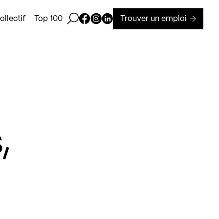
Ouvrir la barre de recherche
Page Facebook de Kollectif
Page Instagram de Kollectif
Page Linkedin de Kollectif
Trouver un emploi
llectif
Top 100
,