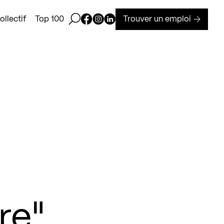
Ouvrir la barre de recherche
Page Facebook de Kollectif
Page Instagram de Kollectif
Page Linkedin de Kollectif
Trouver un emploi
llectif
Top 100
re"