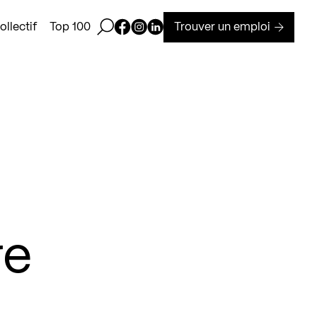
Ouvrir la barre de recherche
Page Facebook de Kollectif
Page Instagram de Kollectif
Page Linkedin de Kollectif
Trouver un emploi
llectif
Top 100
re