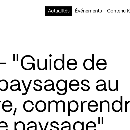
Actualités
Événements
Contenu Ko
 "Guide de
 paysages au
re, comprend
 le paysage"