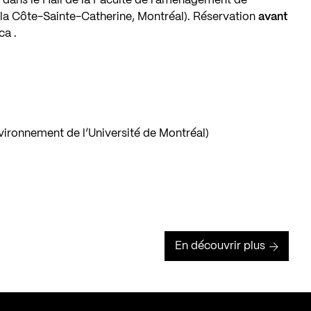
h
dans le Hall de la Faculté de l’aménagement de
 la Côte-Sainte-Catherine, Montréal). Réservation
avant
.ca
.
vironnement de l’Université de Montréal)
En découvrir plus