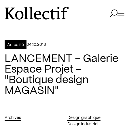
Aller à la page d'accueil
Logo Kollectif
Ouvri
Ouvrir 
04.10.2013
Actualité
LANCEMENT – Galerie
Espace Projet –
"Boutique design
MAGASIN"
Archives
Design graphique
Design industriel