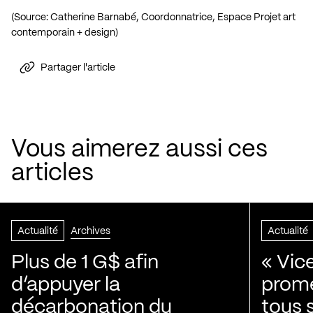
(Source: Catherine Barnabé, Coordonnatrice, Espace Projet art
contemporain + design)
Partager l'article
Vous aimerez aussi ces
articles
Actualité
Archives
Actualité
Plus de 1 G$ afin
« Vic
d’appuyer la
prom
décarbonation du
tous 