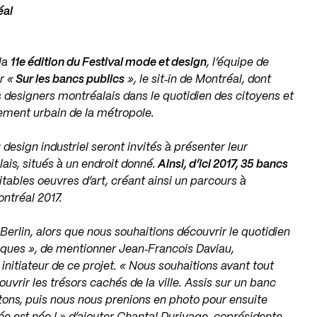
éal
 la
11e édition du Festival mode et design
,
l’équipe de
r «
Sur les bancs publics
», le sit‐in
de Montréal, dont
des designers montréalais
dans le quotidien des citoyens et
gement
urbain de la métropole.
du design industriel seront invités à présenter
leur
ais, situés à un endroit donné.
Ainsi, d’ici
2017, 35 bancs
itables oeuvres d’art, créant
ainsi un parcours à
ontréal 2017.
 Berlin, alors que nous souhaitions découvrir
le quotidien
tiques », de mentionner Jean‐
Francois Daviau,
nitiateur de ce projet.
« Nous souhaitions avant tout
ouvrir les
trésors cachés de la ville. Assis sur un banc
tons, puis nous nous prenions en photo pour ensuite