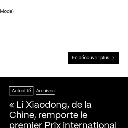
n Mode)
En découvrir plus
Actualité
Archives
« Li Xiaodong, de la
Chine, remporte le
premier Prix international