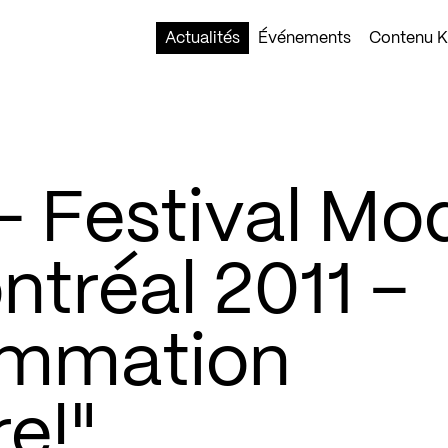
Actualités
Événements
Contenu Ko
 Festival Mo
tréal 2011 –
ammation
re!"