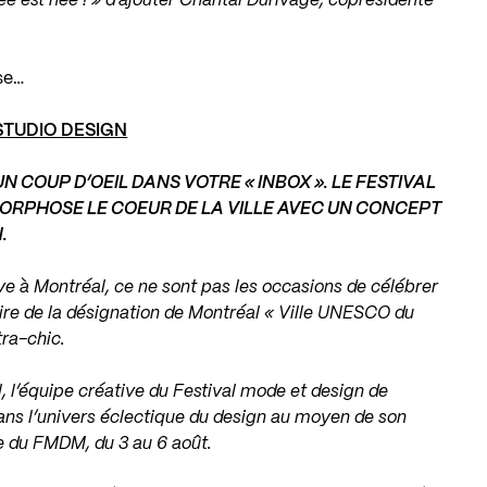
dée est née ! » d’ajouter Chantal Durivage, coprésidente
se…
STUDIO DESIGN
UN COUP D’OEIL
DANS VOTRE « INBOX ».
LE FESTIVAL
ORPHOSE LE COEUR DE
LA VILLE AVEC UN CONCEPT
.
ive à Montréal, ce ne sont pas les occasions
de célébrer
re de la désignation de Montréal
« Ville UNESCO du
tra-chic.
l, l’équipe créative du Festival mode et design
de
ns l’univers éclectique du design au
moyen de son
ée du FMDM, du 3 au 6 août.