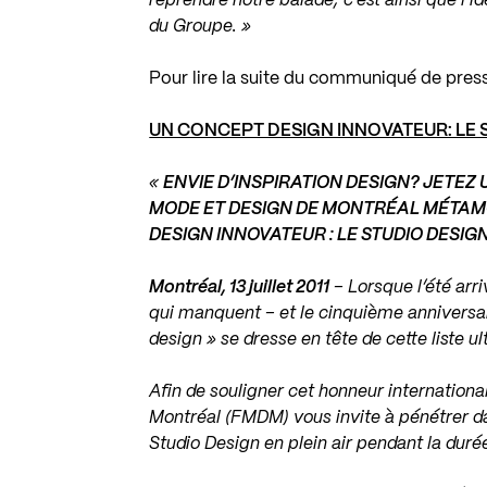
reprendre notre balade; c’est
ainsi que l’i
du Groupe. »
Pour lire la suite du communiqué de pres
UN CONCEPT DESIGN INNOVATEUR: LE 
«
ENVIE D’INSPIRATION DESIGN? JETEZ 
MODE ET DESIGN DE MONTRÉAL MÉTAM
DESIGN INNOVATEUR :
LE STUDIO DESIGN
Montréal, 13 juillet 2011
– Lorsque l’été arr
qui manquent – et le cinquième anniversai
design » se dresse en tête de cette liste ul
Afin de souligner cet honneur internationa
Montréal (FMDM) vous invite à pénétrer da
Studio Design en plein air pendant la dur