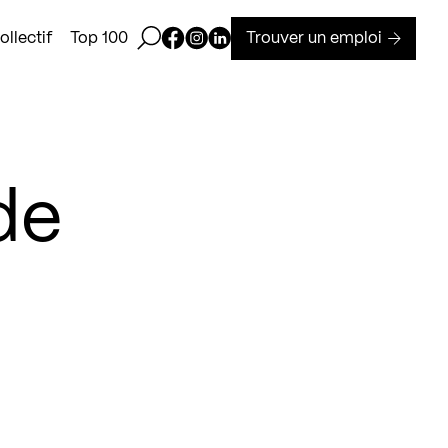
Ouvrir la barre de recherche
Page Facebook de Kollectif
Page Instagram de Kollectif
Page Linkedin de Kollectif
Trouver un emploi
llectif
Top 100
de