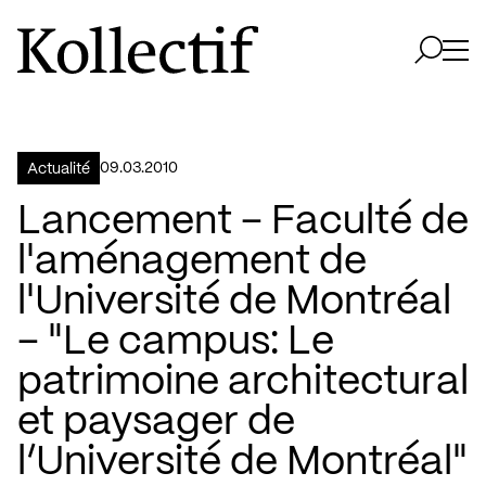
Aller à la page d'accueil
Logo Kollectif
Ouvri
Ouvrir 
09.03.2010
Actualité
Lancement – Faculté de
l'aménagement de
l'Université de Montréal
– "Le campus: Le
patrimoine architectural
et paysager de
l’Université de Montréal"