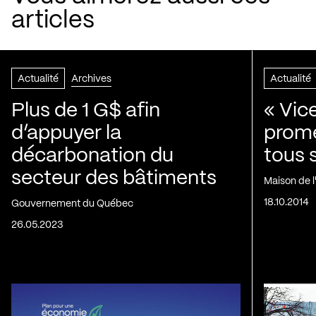
articles
Actualité
Archives
Actualité
Plus de 1 G$ afin
« Vic
d’appuyer la
prom
décarbonation du
tous 
secteur des bâtiments
Maison de 
18.10.2014
Gouvernement du Québec
26.05.2023