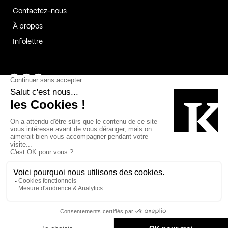
Contactez-nous
À propos
Infolettre
Page Facebook de Kollectif
Page Instagram de Kollectif
Page Linkedin de Kollectif
Partenaires
Commanditaires
Fabelta_syst_BLAN
Bâtiment-Durable-Québec-1
Esquisses-1
IRAC-1
Contech-2
OC-2
MP-1
v2com-1
©2026 Kollectif. Tous droits réservés.
Crédits
Légal
Cookies