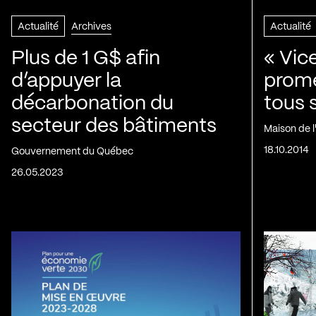
Actualité
Archives
Actualité
Plus de 1 G$ afin
« Vic
d’appuyer la
prom
décarbonation du
tous 
secteur des bâtiments
Maison de 
18.10.2014
Gouvernement du Québec
26.05.2023