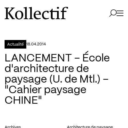
Aller à la page d'accueil
Logo Kollectif
Ouvri
Ouvrir 
18.04.2014
Actualité
LANCEMENT – École
d'architecture de
paysage (U. de Mtl.) –
"Cahier paysage
CHINE"
Archives
Architecture de paysage