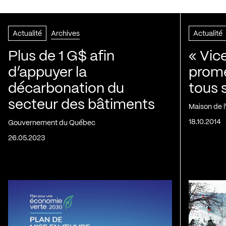
Actualité
Archives
Actualité
Plus de 1 G$ afin
« Vic
d’appuyer la
prom
décarbonation du
tous 
secteur des bâtiments
Maison de 
18.10.2014
Gouvernement du Québec
26.05.2023