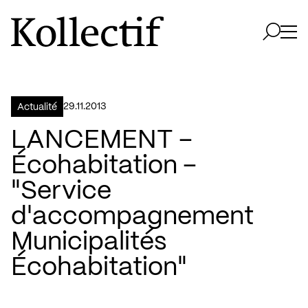
Aller à la page d'accueil
Logo Kollectif
Ouvri
Ouvrir 
29.11.2013
Actualité
LANCEMENT –
Écohabitation –
"Service
d'accompagnement
Municipalités
Écohabitation"