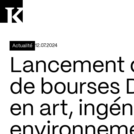
Aller à la page d'accueil
Logo Kollectif
12.07.2024
Actualité
Lancement 
de bourses 
en art, ingén
environnem