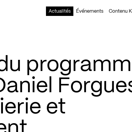
Actualités
Événements
Contenu Ko
du programm
Daniel Forgue
ierie et
ent