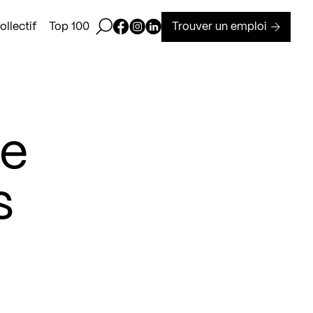
Ouvrir la barre de recherche
Page Facebook de Kollectif
Page Instagram de Kollectif
Page Linkedin de Kollectif
Trouver un emploi
llectif
Top 100
e
s