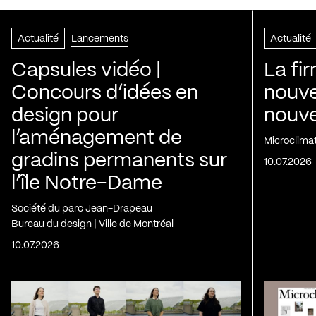
Actualité
Lancements
Actualité
Capsules vidéo |
La fi
Concours d’idées en
nouve
design pour
nouvel
l’aménagement de
Microclima
gradins permanents sur
10.07.2026
l’île Notre-Dame
Société du parc Jean-Drapeau
Bureau du design | Ville de Montréal
10.07.2026