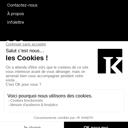
Contactez-nous
À propos
Infolettre
Page Facebook de Kollectif
Page Instagram de Kollectif
Page Linkedin de Kollectif
Partenaires
Commanditaires
Fabelta_syst_BLAN
Bâtiment-Durable-Québec-1
Esquisses-1
IRAC-1
Contech-2
OC-2
MP-1
v2com-1
©2026 Kollectif. Tous droits réservés.
Crédits
Légal
Cookies