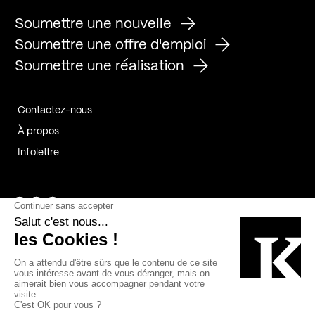
Soumettre une nouvelle
Soumettre une offre d'emploi
Soumettre une réalisation
Contactez-nous
À propos
Infolettre
Page Facebook de Kollectif
Page Instagram de Kollectif
Page Linkedin de Kollectif
Partenaires
Commanditaires
Fabelta_syst_BLAN
Bâtiment-Durable-Québec-1
Esquisses-1
IRAC-1
Contech-2
OC-2