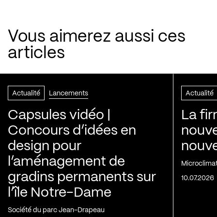
Vous aimerez aussi ces
articles
Actualité
Lancements
Actualité
Capsules vidéo |
La fi
Concours d’idées en
nouve
design pour
nouvel
l’aménagement de
Microclima
gradins permanents sur
10.07.2026
l’île Notre-Dame
Société du parc Jean-Drapeau