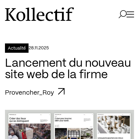
Aller à la page d'accueil
Logo Kollectif
Ouvri
Ouvrir 
28.11.2025
Actualité
Lancement du nouveau
site web de la firme
Provencher_Roy