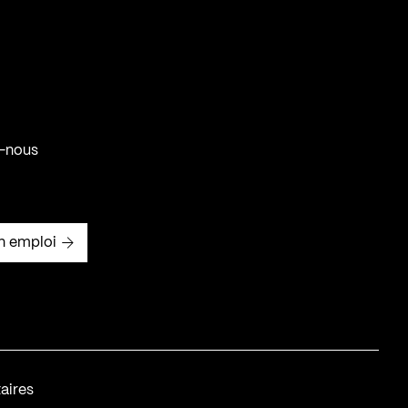
-nous
n emploi
aires