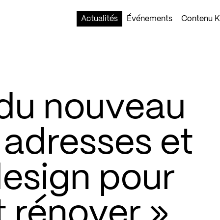
Actualités
Événements
Contenu Ko
du nouveau
 adresses et
design pour
 rénover »