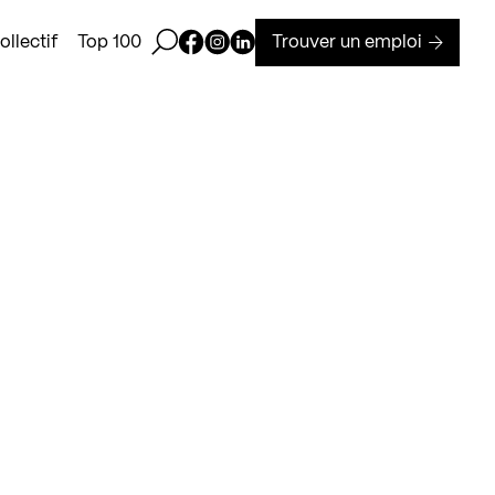
Ouvrir la barre de recherche
Page Facebook de Kollectif
Page Instagram de Kollectif
Page Linkedin de Kollectif
Trouver un emploi
llectif
Top 100