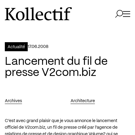
Aller à la page d'accueil
Logo Kollectif
Ouvri
Ouvrir 
17.06.2008
Actualité
Lancement du fil de
presse V2com.biz
Archives
Architecture
C’est avec grand plaisir que je vous annonce le lancement
officiel de
V2com.biz
, un fil de presse créé par l’agence de
relations de presse et de design graphique
Volume2
qui se