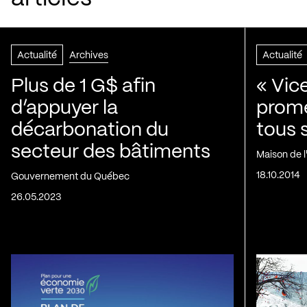
Actualité
Archives
Actualité
Plus de 1 G$ afin
« Vic
d’appuyer la
prom
décarbonation du
tous 
secteur des bâtiments
Maison de 
18.10.2014
Gouvernement du Québec
26.05.2023