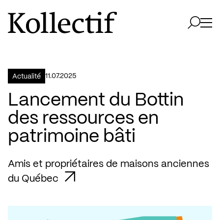
Aller à la page d'accueil
Logo Kollectif
Ouvri
Ouvrir 
11.07.2025
Actualité
Lancement du Bottin
des ressources en
patrimoine bâti
Amis et propriétaires de maisons anciennes
du Québec