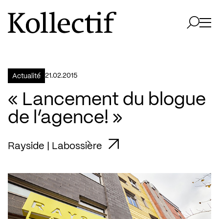
Aller à la page d'accueil
Logo Kollectif
Ouvri
Ouvrir 
21.02.2015
Actualité
« Lancement du blogue
de l’agence! »
Rayside | Labossière