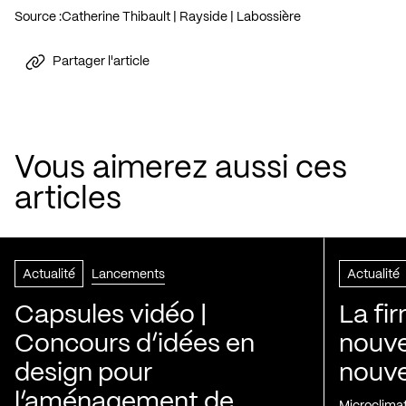
Source :
Catherine Thibault | Rayside | Labossière
Partager l'article
Vous aimerez aussi ces
articles
Actualité
Lancements
Actualité
Capsules vidéo |
La fi
Concours d’idées en
nouve
design pour
nouvel
l’aménagement de
Microclima