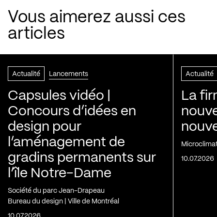
Vous aimerez aussi ces
articles
Actualité
Lancements
Actualité
Capsules vidéo |
La fi
Concours d’idées en
nouve
design pour
nouvel
l’aménagement de
Microclima
gradins permanents sur
10.07.2026
l’île Notre-Dame
Société du parc Jean-Drapeau
Bureau du design | Ville de Montréal
10.07.2026