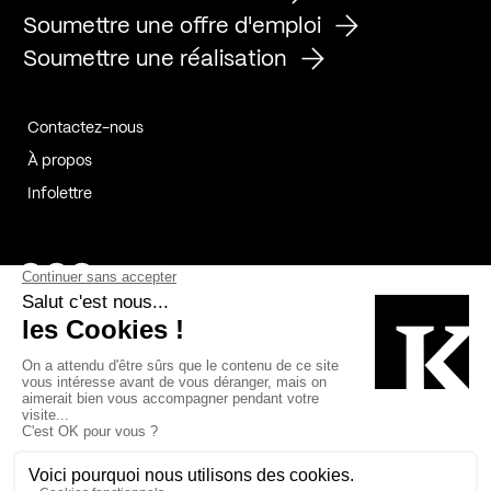
Soumettre une offre d'emploi
Soumettre une réalisation
Contactez-nous
À propos
Infolettre
Page Facebook de Kollectif
Page Instagram de Kollectif
Page Linkedin de Kollectif
Partenaires
Commanditaires
Fabelta_syst_BLAN
Bâtiment-Durable-Québec-1
Esquisses-1
IRAC-1
Contech-2
OC-2
MP-1
v2com-1