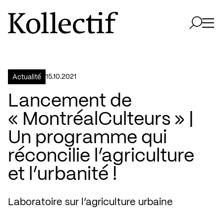
Aller à la page d'accueil
Logo Kollectif
Ouvri
Ouvrir 
15.10.2021
Actualité
Lancement de
« MontréalCulteurs » |
Un programme qui
réconcilie l’agriculture
et l’urbanité !
Laboratoire sur l’agriculture urbaine