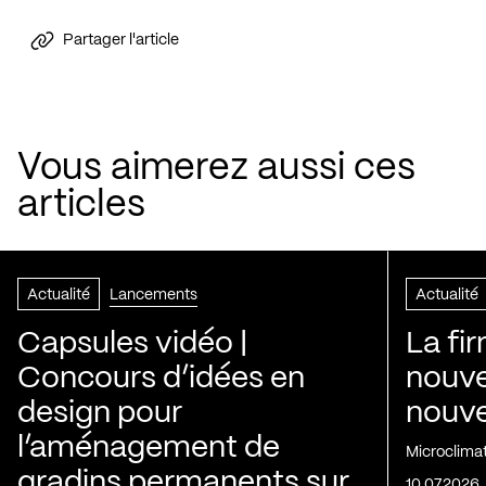
Partager l'article
Vous aimerez aussi ces
articles
Actualité
Lancements
Actualité
Capsules vidéo |
La fi
Concours d’idées en
nouve
design pour
nouvel
l’aménagement de
Microclima
gradins permanents sur
10.07.2026