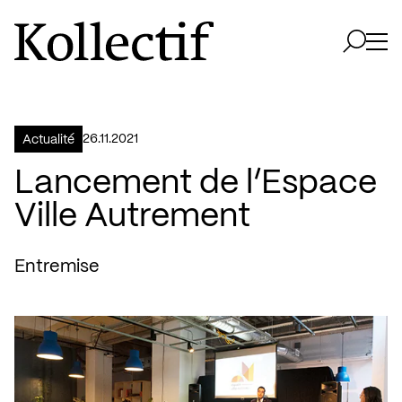
Aller à la page d'accueil
Logo Kollectif
Ouvri
Ouvrir 
26.11.2021
Actualité
Lancement de l’Espace
Ville Autrement
Entremise