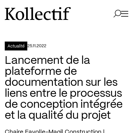
Aller à la page d'accueil
Logo Kollectif
Ouvri
Ouvrir 
25.11.2022
Actualité
Lancement de la
plateforme de
documentation sur les
liens entre le processus
de conception intégrée
et la qualité du projet
Chaire Fayolle-Magil Construction |