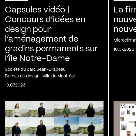
Capsules vidéo |
La fi
Concours d’idées en
nouve
design pour
nouvel
l’aménagement de
Microclima
gradins permanents sur
10.07.2026
l’île Notre-Dame
Société du parc Jean-Drapeau
Bureau du design | Ville de Montréal
10.07.2026