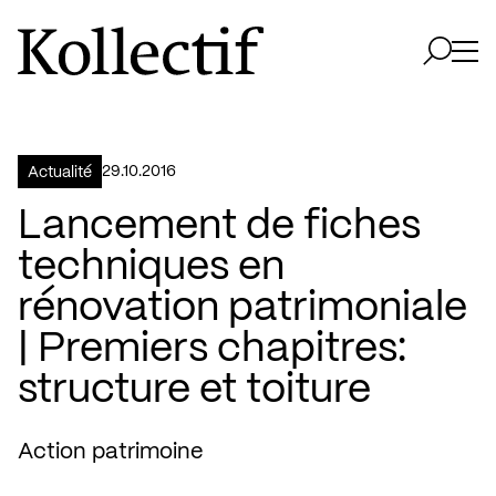
Aller à la page d'accueil
Logo Kollectif
Ouvri
Ouvrir 
29.10.2016
Actualité
Lancement de fiches
techniques en
rénovation patrimoniale
| Premiers chapitres:
structure et toiture
Action patrimoine