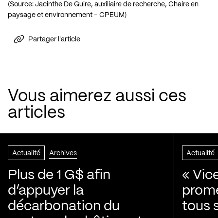
(Source: Jacinthe De Guire, auxiliaire de recherche, Chaire en
paysage et environnement – CPEUM)
Partager l'article
Vous aimerez aussi ces
articles
Actualité
Archives
Actualité
Plus de 1 G$ afin
« Vic
d’appuyer la
prom
décarbonation du
tous 