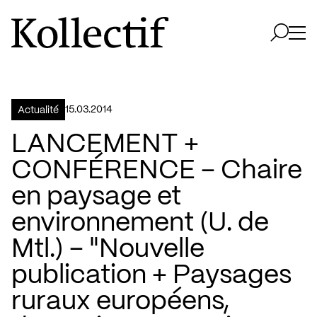
Aller à la page d'accueil
Logo Kollectif
Ouvri
Ouvrir 
15.03.2014
Actualité
LANCEMENT +
CONFÉRENCE – Chaire
en paysage et
environnement (U. de
Mtl.) – "Nouvelle
publication + Paysages
ruraux européens,