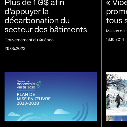
Plus de 1 G$ afin
« Vic
d’appuyer la
prom
décarbonation du
tous 
secteur des bâtiments
Maison de 
18.10.2014
Gouvernement du Québec
26.05.2023