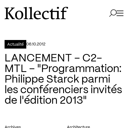
Aller à la page d'accueil
Logo Kollectif
Ouvri
Ouvrir 
06.10.2012
Actualité
LANCEMENT – C2-
MTL – "Programmation:
Philippe Starck parmi
les conférenciers invités
de l'édition 2013"
Archives
Architecture