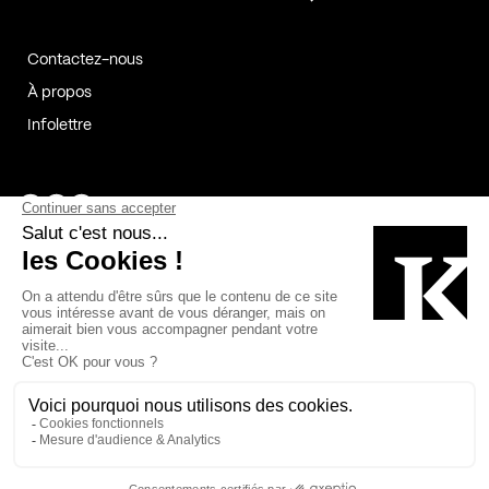
Contactez-nous
À propos
Infolettre
Page Facebook de Kollectif
Page Instagram de Kollectif
Page Linkedin de Kollectif
Partenaires
Commanditaires
Fabelta_syst_BLAN
Bâtiment-Durable-Québec-1
Esquisses-1
IRAC-1
Contech-2
OC-2
MP-1
v2com-1
©2026 Kollectif. Tous droits réservés.