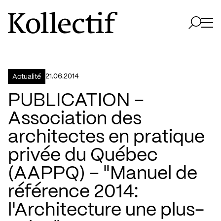
Aller à la page d'accueil
Logo Kollectif
Ouvri
Ouvrir 
21.06.2014
Actualité
PUBLICATION –
Association des
architectes en pratique
privée du Québec
(AAPPQ) – "Manuel de
référence 2014:
l'Architecture une plus-