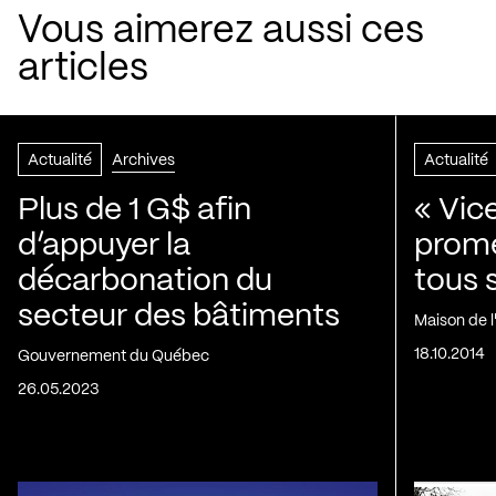
Vous aimerez aussi ces
articles
Actualité
Archives
Actualité
Plus de 1 G$ afin
« Vic
d’appuyer la
prom
décarbonation du
tous 
secteur des bâtiments
Maison de 
18.10.2014
Gouvernement du Québec
26.05.2023