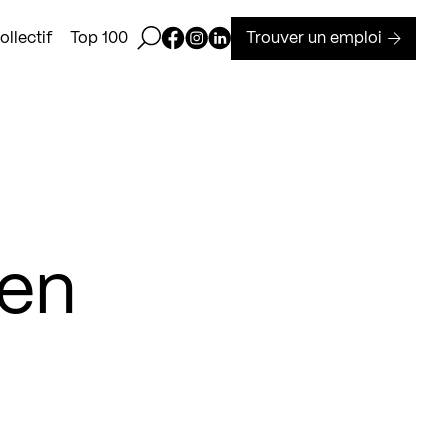
Ouvrir la barre de recherche
Page Facebook de Kollectif
Page Instagram de Kollectif
Page Linkedin de Kollectif
Trouver un emploi
llectif
Top 100
 en