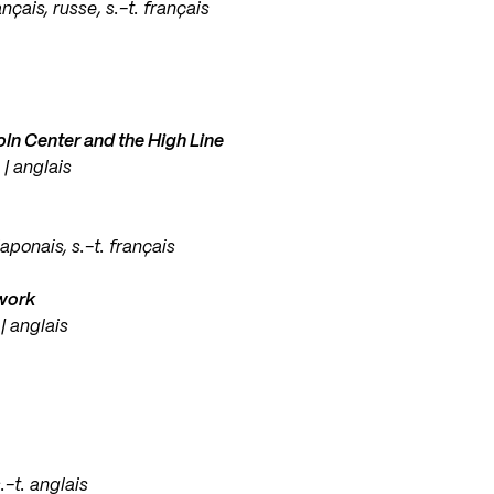
ançais, russe, s.-t. français
oln Center and the High Line
 | anglais
japonais, s.-t. français
rwork
 | anglais
.-t. anglais