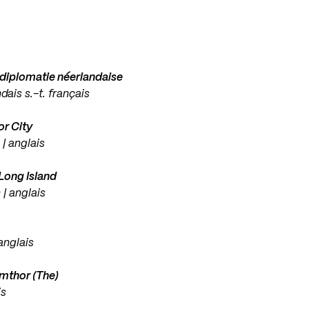
 diplomatie néerlandaise
dais s.-t. français
or City
 | anglais
Long Island
 | anglais
 anglais
umthor (The)
is