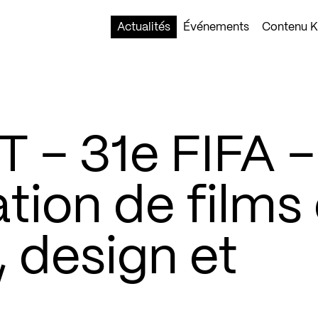
Actualités
Événements
Contenu Ko
– 31e FIFA –
ion de films
, design et