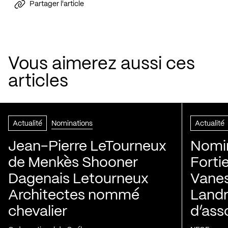
Partager l'article
Vous aimerez aussi ces
articles
Actualité
Nominations
Actualité
Jean-Pierre LeTourneux
Nomin
de Menkès Shooner
Forti
Dagenais Letourneux
Vanes
Architectes nommé
Landry
chevalier
d’ass