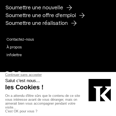
Soumettre une nouvelle
Soumettre une offre d'emploi
Soumettre une réalisation
Contactez-nous
À propos
Infolettre
Page Facebook de Kollectif
Page Instagram de Kollectif
Page Linkedin de Kollectif
Partenaires
Commanditaires
Fabelta_syst_BLAN
Bâtiment-Durable-Québec-1
Esquisses-1
IRAC-1
Contech-2
OC-2