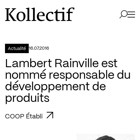
Aller à la page d'accueil
Logo Kollectif
Ouvri
Ouvrir 
16.07.2016
Actualité
Lambert Rainville est
nommé responsable du
développement de
produits
COOP Établi