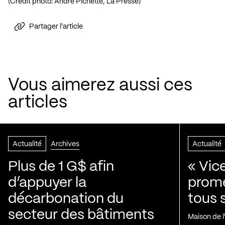
(Crédit photo: André Pichette, La Presse)
Partager l'article
Vous aimerez aussi ces
articles
Actualité
Archives
Actualité
Plus de 1 G$ afin
« Vic
d’appuyer la
prom
décarbonation du
tous 
secteur des bâtiments
Maison de 