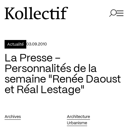
Aller à la page d'accueil
Logo Kollectif
Ouvri
Ouvrir 
03.09.2010
Actualité
La Presse –
Personnalités de la
semaine "Renée Daoust
et Réal Lestage"
Archives
Architecture
Urbanisme