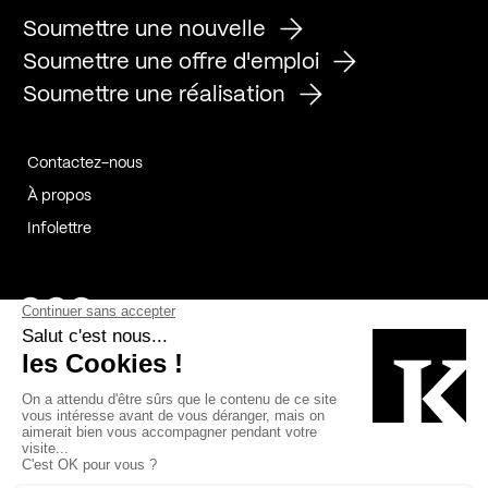
Soumettre une nouvelle
Soumettre une offre d'emploi
Soumettre une réalisation
Contactez-nous
À propos
Infolettre
Page Facebook de Kollectif
Page Instagram de Kollectif
Page Linkedin de Kollectif
Partenaires
Commanditaires
Fabelta_syst_BLAN
Bâtiment-Durable-Québec-1
Esquisses-1
IRAC-1
Contech-2
OC-2