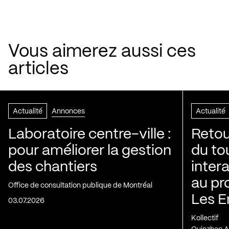
Vous aimerez aussi ces
articles
Actualité
Annonces
Actualité
Laboratoire centre-ville :
Retou
pour améliorer la gestion
du to
des chantiers
inter
au pr
Office de consultation publique de Montréal
Les E
03.07.2026
Kollectif