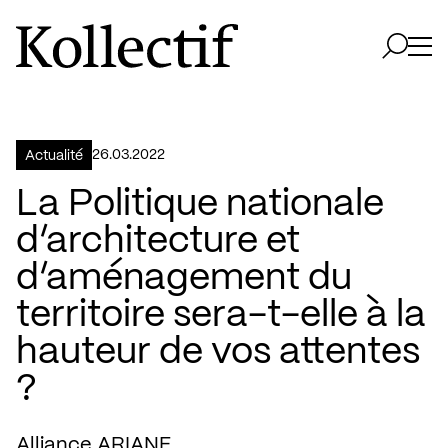
Aller à la page d'accueil
Logo Kollectif
Ouvri
Ouvrir 
26.03.2022
Actualité
La Politique nationale
d’architecture et
d’aménagement du
territoire sera-t-elle à la
hauteur de vos attentes
?
Alliance ARIANE