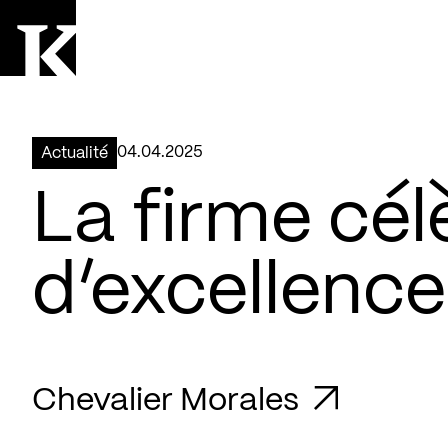
Aller à la page d'accueil
Logo Kollectif
04.04.2025
Actualité
La firme cél
d’excellence
Chevalier Morales