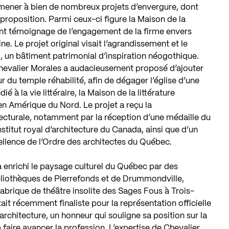
u mener à bien de nombreux projets d’envergure, dont
a proposition. Parmi ceux-ci figure la Maison de la
lant témoignage de l’engagement de la firme envers
ne. Le projet original visait l’agrandissement et le
un bâtiment patrimonial d’inspiration néogothique.
Chevalier Morales a audacieusement proposé d’ajouter
ur du temple réhabilité, afin de dégager l’église d’une
 à la vie littéraire, la Maison de la littérature
en Amérique du Nord. Le projet a reçu la
cturale, notamment par la réception d’une médaille du
stitut royal d’architecture du Canada, ainsi que d’un
cellence de l’Ordre des architectes du Québec.
 enrichi le paysage culturel du Québec par des
ibliothèques de Pierrefonds et de Drummondville,
abrique de théâtre insolite des Sages Fous à Trois-
tait récemment finaliste pour la représentation officielle
rchitecture, un honneur qui souligne sa position sur la
faire avancer la profession. L’expertise de Chevalier