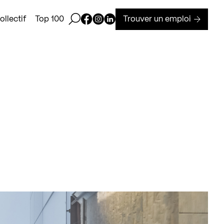
Ouvrir la barre de recherche
Page Facebook de Kollectif
Page Instagram de Kollectif
Page Linkedin de Kollectif
Trouver un emploi
llectif
Top 100