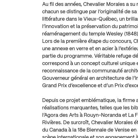
Au fil des années, Chevalier Morales a s
chacun se distingue par l’originalité de s
littérature dans le Vieux-Québec, un bril
l’innovation et la préservation du patrimoi
réaménagement du temple Wesley (1848), 
Lors de la première étape du concours, 
une annexe en verre et en acier à l’extérie
partie du programme. Véritable refuge dédié
correspond à un concept culturel unique 
reconnaissance de la communauté archite
Gouverneur général en architecture de l’In
Grand Prix d’excellence et d’un Prix d’ex
Depuis ce projet emblématique, la firme a
réalisations marquantes, telles que les b
l’Agora des Arts à Rouyn-Noranda et La F
Rivières. De surcroît, Chevalier Morales é
du Canada à la 18e Biennale de Venise en a
scène internationale et son engagement à 