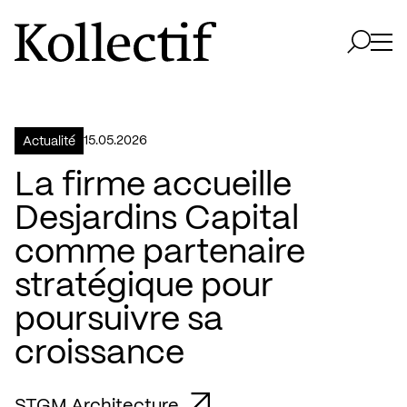
Aller à la page d'accueil
Logo Kollectif
Ouvri
Ouvrir 
15.05.2026
Actualité
La firme accueille
Desjardins Capital
comme partenaire
stratégique pour
poursuivre sa
croissance
STGM Architecture