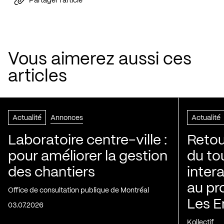
Partager l'article
Vous aimerez aussi ces
articles
Actualité
Annonces
Actualité
Laboratoire centre-ville :
Retou
pour améliorer la gestion
du to
des chantiers
inter
au pr
Office de consultation publique de Montréal
Les E
03.07.2026
Kollectif