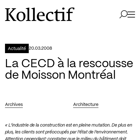
Aller à la page d'accueil
Logo Kollectif
Ouvri
Ouvrir 
20.03.2008
Actualité
La CECD à la rescousse
de Moisson Montréal
Archives
Architecture
« L’industrie de la construction est en pleine mutation. De plus en
plus, les clients sont préoccupés par l’état de l’environnement.
Attention cependant: constater que le milieu du bâtiment doit