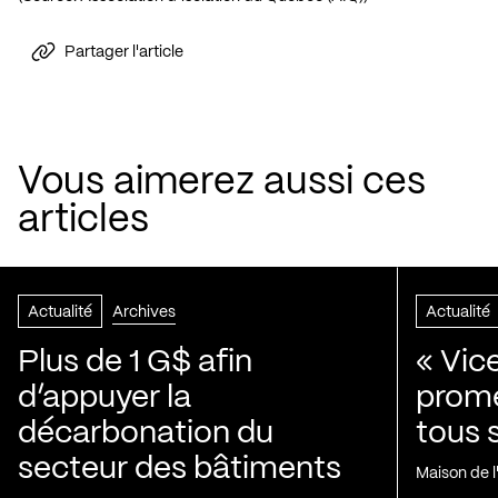
Partager l'article
Vous aimerez aussi ces
articles
Actualité
Archives
Actualité
Plus de 1 G$ afin
« Vic
d’appuyer la
prom
décarbonation du
tous 
secteur des bâtiments
Maison de 