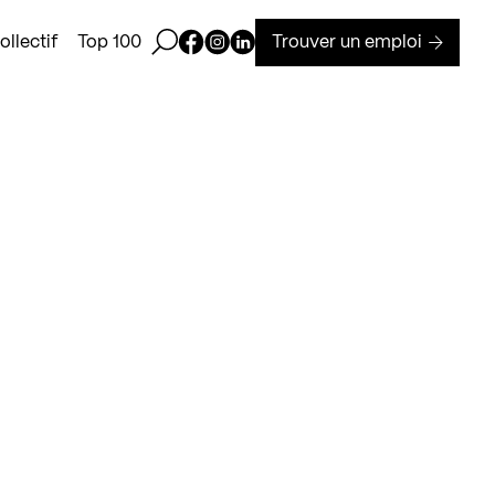
Ouvrir la barre de recherche
Page Facebook de Kollectif
Page Instagram de Kollectif
Page Linkedin de Kollectif
Trouver un emploi
llectif
Top 100