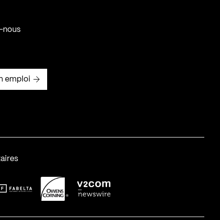
-nous
n emploi
aires
abelta_syst_BLANC
OC-2
v2com-1