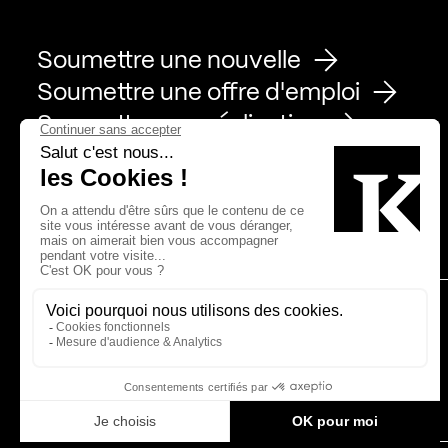
Soumettre une nouvelle
Soumettre une offre d'emploi
Soumettre une réalisation
Page Facebook de Kollectif
Page Instagram de Kollectif
Page Linkedin de Kollectif
Partenaires
Bâtiment-Durable-Québec-1
Esquisses-1
IRAC-1
MP-1