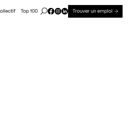
Ouvrir la barre de recherche
Page Facebook de Kollectif
Page Instagram de Kollectif
Page Linkedin de Kollectif
Trouver un emploi
llectif
Top 100