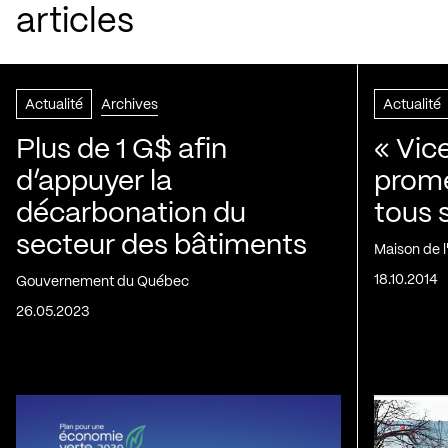
articles
Actualité
Archives
Actualité
Plus de 1 G$ afin
« Vic
d’appuyer la
prom
décarbonation du
tous 
secteur des bâtiments
Maison de 
18.10.2014
Gouvernement du Québec
26.05.2023