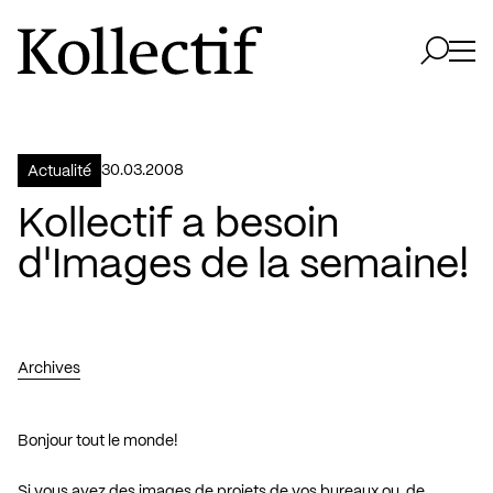
Aller à la page d'accueil
Logo Kollectif
Ouvri
Ouvrir 
30.03.2008
Actualité
Kollectif a besoin
d'Images de la semaine!
Archives
Bonjour tout le monde!
Si vous avez des images de projets de vos bureaux ou de