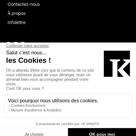
Contactez-nous
À propos
Infolettre
Page Facebook de Kollectif
Page Instagram de Kollectif
Page Linkedin de Kollectif
Partenaires
Commanditaires
Fabelta_syst_BLAN
Bâtiment-Durable-Québec-1
Esquisses-1
IRAC-1
Contech-2
OC-2
MP-1
v2com-1
©2026 Kollectif. Tous droits réservés.
Crédits
Légal
Cookies