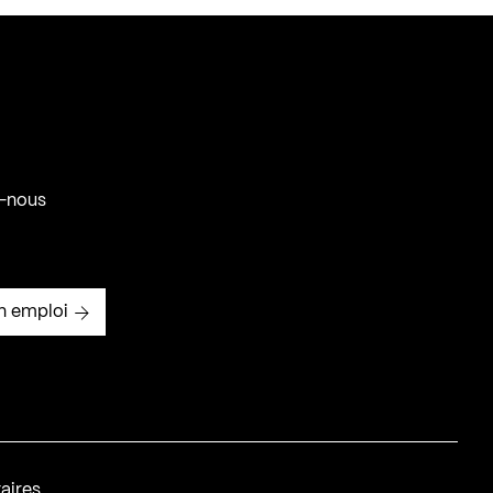
-nous
n emploi
aires