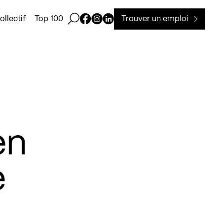
Ouvrir la barre de recherche
Page Facebook de Kollectif
Page Instagram de Kollectif
Page Linkedin de Kollectif
Trouver un emploi
llectif
Top 100
en
e