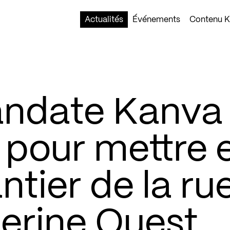
Actualités
Événements
Contenu Ko
andate Kanva
 pour mettre 
ntier de la ru
erine Ouest