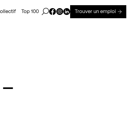
Ouvrir la barre de recherche
Page Facebook de Kollectif
Page Instagram de Kollectif
Page Linkedin de Kollectif
Trouver un emploi
llectif
Top 100
 –