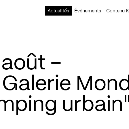
Actualités
Événements
Contenu Ko
 août –
– Galerie Mon
amping urbain