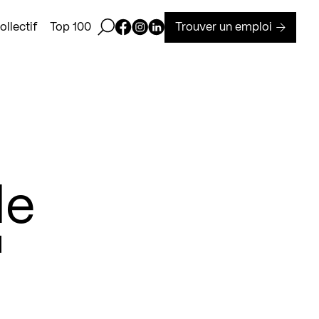
Ouvrir la barre de recherche
Page Facebook de Kollectif
Page Instagram de Kollectif
Page Linkedin de Kollectif
Trouver un emploi
llectif
Top 100
de
"