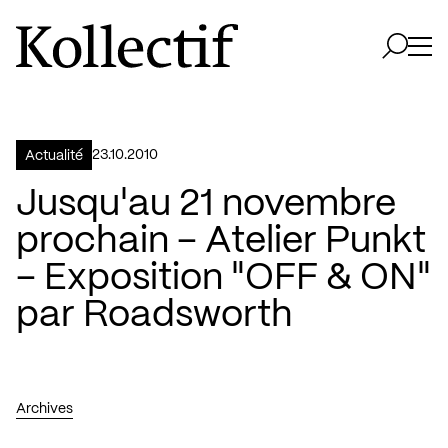
Aller à la page d'accueil
Logo Kollectif
Ouvri
Ouvrir 
23.10.2010
Actualité
Jusqu'au 21 novembre
prochain – Atelier Punkt
– Exposition "OFF & ON"
par Roadsworth
Archives