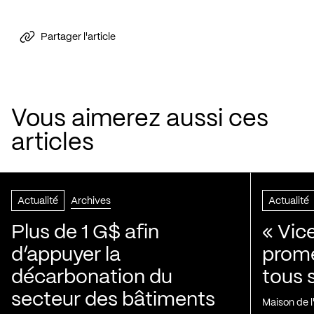
Partager l'article
Vous aimerez aussi ces
articles
Actualité
Archives
Actualité
Plus de 1 G$ afin
« Vic
d’appuyer la
prom
décarbonation du
tous 
secteur des bâtiments
Maison de 