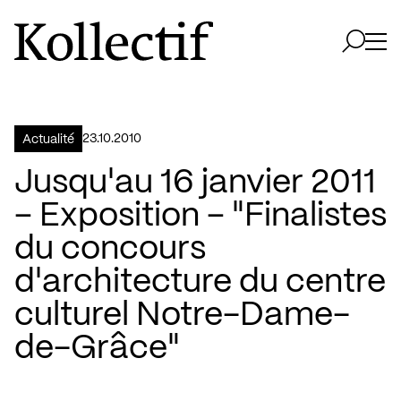
Aller à la page d'accueil
Logo Kollectif
Ouvri
Ouvrir 
23.10.2010
Actualité
Jusqu'au 16 janvier 2011
– Exposition – "Finalistes
du concours
d'architecture du centre
culturel Notre-Dame-
de-Grâce"